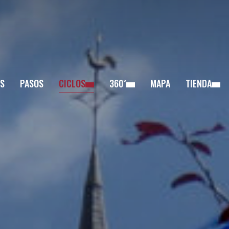
S
PASOS
CICLOS
360˚
MAPA
TIENDA