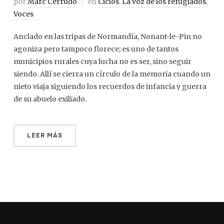
por
Marc Cerrudo
en
Ciclos
,
La voz de los refugiados
,
Voces
Anclado en las tripas de Normandía, Nonant-le-Pin no
agoniza pero tampoco florece; es uno de tantos
municipios rurales cuya lucha no es ser, sino seguir
siendo. Allí se cierra un círculo de la memoria cuando un
nieto viaja siguiendo los recuerdos de infancia y guerra
de su abuelo exiliado.
LEER MÁS