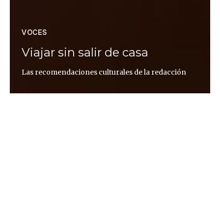
VOCES
Viajar sin salir de casa
Las recomendaciones culturales de la redacción
Altaïr Magazine
Apreciado/a lector/a
Vivas en Asia, en Europa, en Latinoamérica… lo más
probable es que estés pasando más tiempo de lo
habitual en casa.