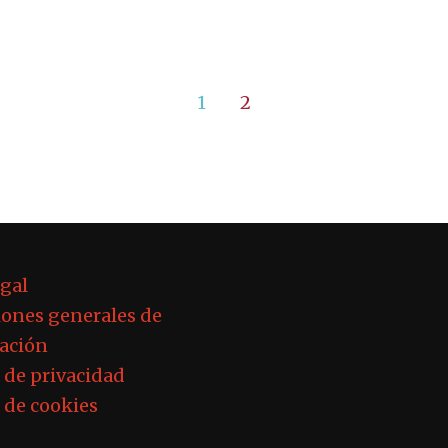
1
2
egal
ones generales de
ación
a de privacidad
a de cookies