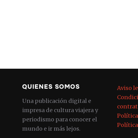
QUIENES SOMOS
Aviso l
Condici
Una publicación digital e
contrat
impresa de cultura viajera y
Polític
periodismo para conocer el
Polític
mundo e ir más lejos.