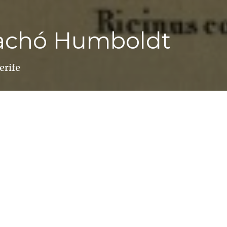
gachó Humboldt
erife
on la persona que más se acerca al explorador Ale
servar el entorno desde la fascinación más absolut
excursiones que el geógrafo berlinés realizó en la is
 que va desde Puerto de la Cruz hasta la cima del T