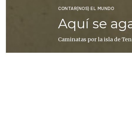
CONTAR(NOS) EL MUNDO
Aquí se a
Caminatas por la isla de Ten
Ander Izagirre
Es probable que contemos c
capacidad para caminar y ob
revisar sobre el terreno las 
ofrecernos una crónica a pie