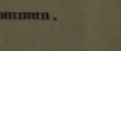
xander von Humboldt en esa
a. Ander Izagirre decidió
la de Tenerife en 1799, para
eide.