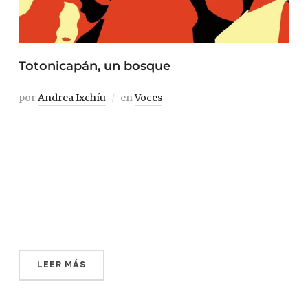
Totonicapán, un bosque
por
Andrea Ixchíu
en
Voces
Una multitud caminando entre la niebla. Desde las tres
de la madrugada avanzan con paso firme sobre la
grama cubierta por el hielo de la madrugada. Se hunden
en un bosque de pinos grandes y antiguos. Es el viejo
bosque de Totonicapán. El viejo bosque símbolo de la
unidad colectiva; […]
LEER MÁS