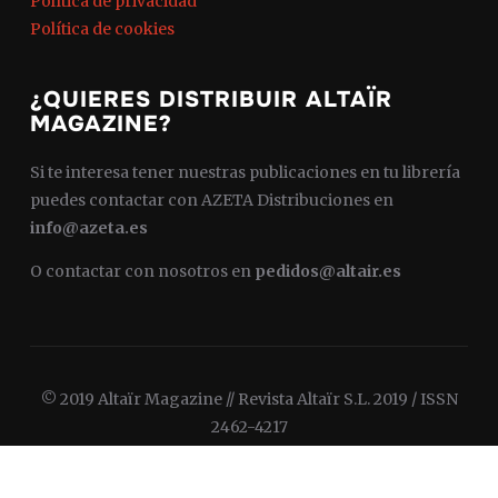
Política de privacidad
Política de cookies
¿QUIERES DISTRIBUIR ALTAÏR
MAGAZINE?
Si te interesa tener nuestras publicaciones en tu librería
puedes contactar con AZETA Distribuciones en
info@azeta.es
O contactar con nosotros en
pedidos@altair.es
© 2019 Altaïr Magazine // Revista Altaïr S.L. 2019 / ISSN
2462-4217
Diseñado por
WPZOOM