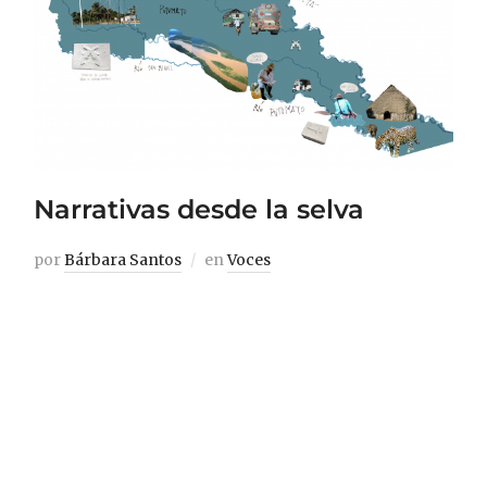
Narrativas desde la selva
por
Bárbara Santos
en
Voces
En la selva colombiana hay una provincia
que se llama Putumayo. Y si eres
putumayense ninguna familia tiene
abuelos que hayan nacido ahí, vienen de
todas partes del país a menos que seas
indígena. Allí el bosque es alegría y