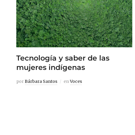
Tecnología y saber de las
mujeres indígenas
por
Bárbara Santos
en
Voces
Occidente se rinde ante la Inteligencia
Artificial y la Biorobótica como formas de
configuración de la vida, pero hemos sido
incapaces de comprender o siquiera querer
conocer los saberes ancestrales de la selva,