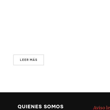
tan contemporáneos como los nuestros.
Este testimonio desde el río Pirá Paraná en
la Amazonía colombiana permite
comprender que las semillas que se
cultivan en las chagras son el origen del
conocimiento.
LEER MÁS
QUIENES SOMOS
Aviso l