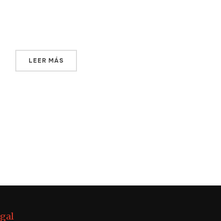
conocimiento. Allí las personas consiguen
lo que necesitan. Allí su […]
LEER MÁS
egal