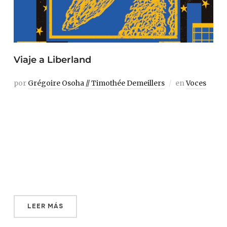
Viaje a Liberland
por
Grégoire Osoha // Timothée Demeillers
en
Voces
1. Terra nullius Sin un tal Anton Bernhard, nacido a
finales del siglo xviii, seguramente nunca habríamos
asistido a esa conferencia y este libro tampoco existiría.
El 21 de marzo de 1817, ese ingeniero húngaro lleva a
cabo la hazaña de remontar el Danubio con una barcaza
de 488 toneladas, […]
LEER MÁS