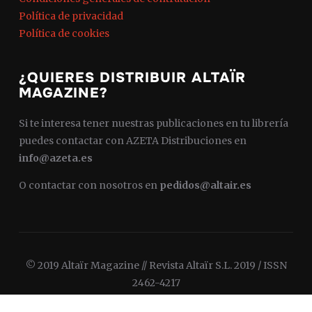
Política de privacidad
Política de cookies
¿QUIERES DISTRIBUIR ALTAÏR
MAGAZINE?
Si te interesa tener nuestras publicaciones en tu librería
puedes contactar con AZETA Distribuciones en
info@azeta.es
O contactar con nosotros en
pedidos@altair.es
© 2019 Altaïr Magazine // Revista Altaïr S.L. 2019 / ISSN
2462-4217
Diseñado por
WPZOOM