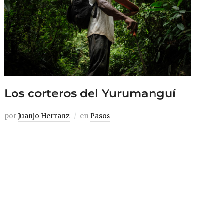
Los corteros del Yurumanguí
por
Juanjo Herranz
en
Pasos
«¿Quién de ustedes quiere morir cortando
madera?», dice Otoniel a los compañeros
congregados alrededor de un galón de
viche. En un círculo de sillas de plástico, en
una habitación con poca luz, lo que más
ilumina es la ilusión de los corteros: está