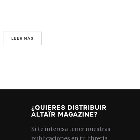
naciendo una cooperativa de cortadores de
madera, […]
LEER MÁS
¿QUIERES DISTRIBUIR
ALTAÏR MAGAZINE?
Si te interesa tener nuestras
publicaciones en tu librería