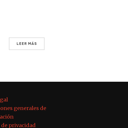
Subcomandante abraza la narrativa, más
tarde desapareció de la primera plana. Hay
quien dice que fue enviado por el […]
LEER MÁS
egal
ones generales de
ación
a de privacidad