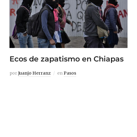
Ecos de zapatismo en Chiapas
por
Juanjo Herranz
en
Pasos
El zapatismo tuvo su auge años atrás. El
que fue vocero del movimiento, el
Subcomandante Insurgente Marcos, murió
y resucitó como el Subcomandante
Insurgente Galeano, otro de sus
compañeros asesinados, el