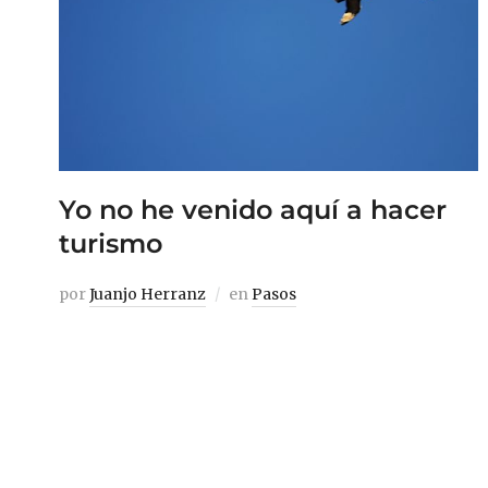
Yo no he venido aquí a hacer
turismo
por
Juanjo Herranz
en
Pasos
He pasado la tarde en una plaza mirando
una paloma. Estoy solo en Buenos Aires. He
intentado hipnotizarla. No ha funcionado.
Estoy a 13.000 kilómetros del lugar donde
enterraron mi ombligo, metáfora