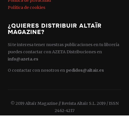
Política de privacidad
Política de cookies
¿QUIERES DISTRIBUIR ALTAÏR
MAGAZINE?
Si te interesa tener nuestras publicaciones en tu librería
puedes contactar con AZETA Distribuciones en
info@azeta.es
O contactar con nosotros en
pedidos@altair.es
© 2019 Altaïr Magazine // Revista Altaïr S.L. 2019 / ISSN
2462-4217
Diseñado por
WPZOOM