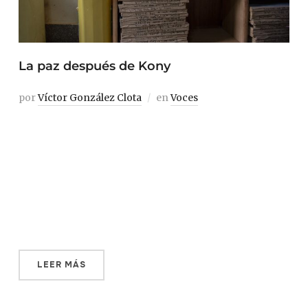
La paz después de Kony
por
Víctor González Clota
en
Voces
La población acholi del norte de Uganda vivió treinta
años en medio de la violencia provocada por la
guerra. Hoy, y sin asistencia gubernamental, las víctimas
y supervivientes están consolidando la paz de una
manera única: utilizan su cultura y su justicia tradicional
para reconciliar a la sociedad. Construir la paz […]
LEER MÁS