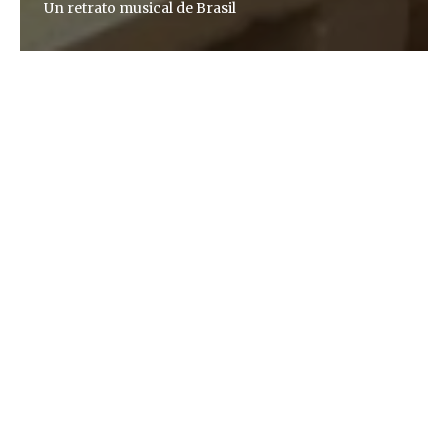
Un retrato musical de Brasil
Tátylla Mendes
Martita mueve el dedo indicador con suavidad
sobre un rinconcito del banco donde está sentada,
como si le hiciera un cariño al asiento. Su expresión
es reflexiva y en su boca se dibuja una sonrisa
discreta. Pero el gesto dura no más que un par de
segundos. Pronto ella vuelve a tocar su flauta. Jorge
Rodrigues le acompaña con el violín. Ricardo
Barcelos hace los contrapuntos con la guitarra de
siete cuerdas. Asimismo, hay músicos tocando
pandereta, cavaquinho, armónica, cajón, triángulo,
tantán, surdo, shekere y más. El choro o chorinho
es un género sociable: acepta una gran diversidad