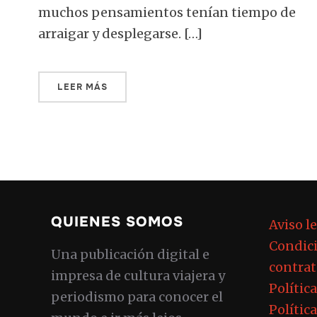
muchos pensamientos tenían tiempo de
arraigar y desplegarse. […]
LEER MÁS
QUIENES SOMOS
Aviso l
Condici
Una publicación digital e
contrat
impresa de cultura viajera y
Polític
periodismo para conocer el
Polític