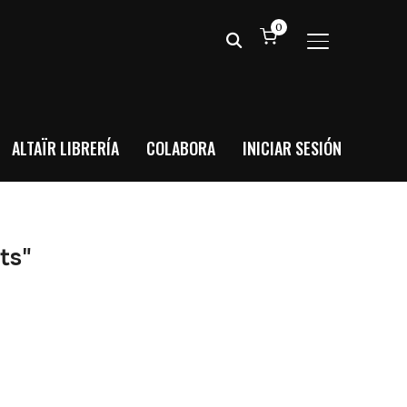
0
ALTERNAR BA
ALTAÏR LIBRERÍA
COLABORA
INICIAR SESIÓN
ts"