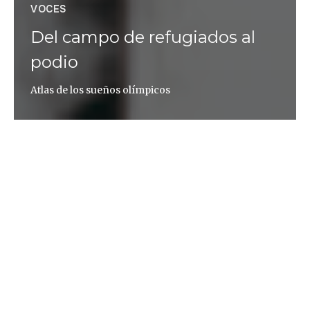
VOCES
Del campo de refugiados al
podio
Atlas de los sueños olímpicos
Toni Padilla
Rohullah Nikpai
y su hermano
se sentaban en
primera fila, a los pies de los mayores. Era una
pequeña habitación con paredes de barro donde
decenas de hombres pasaban las horas delante de
una vieja televisión mirando películas chinas de
artes marciales. A Rohullah le gustaban
especialmente las de Jackie Chan, una combinación