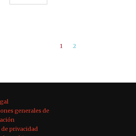
1
2
egal
ones generales de
ación
a de privacidad