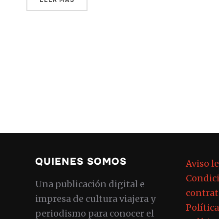
LEER MÁS
QUIENES SOMOS
Aviso l
Condici
Una publicación digital e
contrat
impresa de cultura viajera y
Polític
periodismo para conocer el