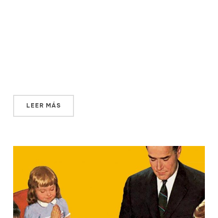
posible vivir de los libros. Desde que con doce años
comencé a leer ininterrumpidamente, inconsciente de
que, como escribiría Capote en Música para
Camaleones, «me había encadenado de por vida a un
noble, pero implacable amo», infinidad de ocasiones me
había enfrentado a la […]
LEER MÁS