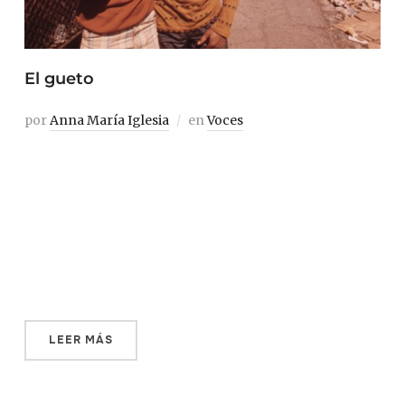
El gueto
por
Anna María Iglesia
en
Voces
Hay palabras cuyo significado es más confuso de lo que
aparentemente creemos. Esto pasa con la palabra
«gueto» y con la realidad a la que alude. Muchos de
nosotros afirmaríamos sin ápice de dudas que sabemos
perfectamente a qué se alude cuando se habla de
«gueto» y, seguramente, para no […]
LEER MÁS