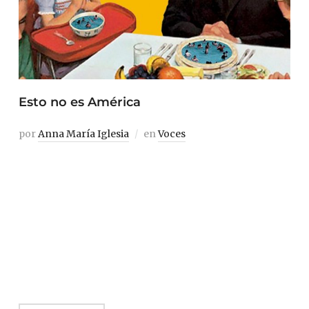
Esto no es América
por
Anna María Iglesia
en
Voces
«Yo soy el hombre del maletín y hago autoestop», así
comienza Intermitente uno de los nueve cuentos
reunidos por el escritor catalán Jordi Puntí en Esto no es
América/Això no és América (Anagrama). Sus
personajes son, en gran parte, como aquel hombre del
maletín, cuyas horas transcurren en la carretera que
une las localidades […]