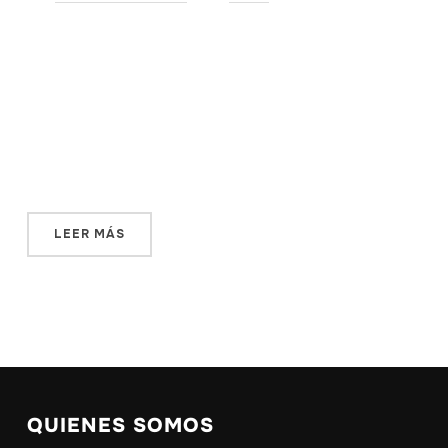
¿Ysi todo se resumiera en un apagón? o, mejor dicho, ¿Si
todo se resumiese en el apagón que nunca llegó a
producirse? En la madrugada del 5 de octubre de 1934,
Oviedo no se quedó a oscuras. Un problema técnico
impidió que se produjera ese apagón que debía servir
como […]
LEER MÁS
QUIENES SOMOS