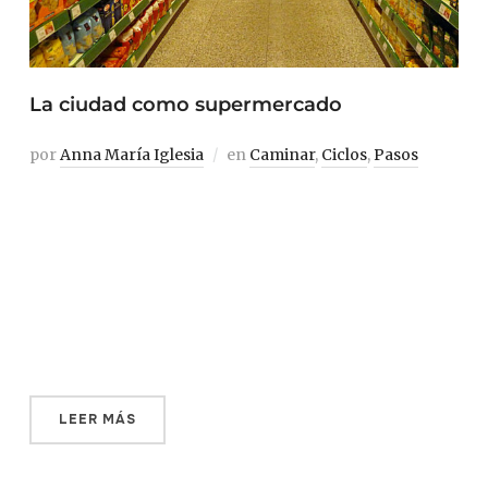
La ciudad como supermercado
por
Anna María Iglesia
en
Caminar
,
Ciclos
,
Pasos
I A medida en que las limitaciones, motivadas por el
estado de alarma se fueron eliminando la gente volvió a
salir a la calle. Las terrazas no tardaron en llenarse de
consumidores y las largas colas ante los comercios
ocupaban gran parte de las aceras. Creímos que, tras
meses de […]
LEER MÁS