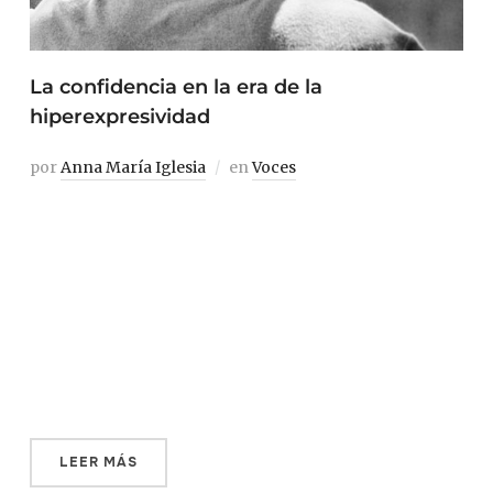
La confidencia en la era de la
hiperexpresividad
por
Anna María Iglesia
en
Voces
A modo de conclusión a su breve ensayo —Ikea es más
lejana que Islandia— dedicado a Hermano de hielo de la
escritora y artista Alicia Kopf, el ensayista Eloy
Fernández Porta se preguntaba: «¿Puede tener sentido,
pues, reivindicar la frialdad en una época de
hiperexpresividad obligatoria? ¿Una actitud
sentimentalmente austera, o «reductiva», en […]
LEER MÁS