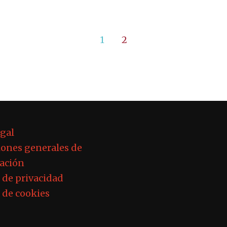
1
2
egal
ones generales de
ación
a de privacidad
a de cookies