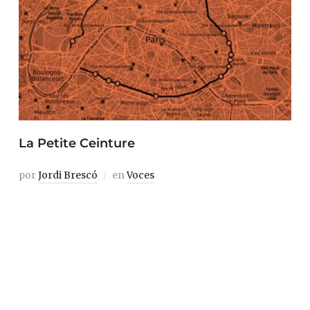
La Petite Ceinture
por
Jordi Brescó
en
Voces
Existe una manera de recorrer el corazón de la área
metropolitana más densamente poblada de la Unión
Europea sin cruzarte con ni un alma. La Petite
Ceinture es una vía de tren abandonada con un
itinerario circular que permite ver París caminando
desde un punto de vista único. Sólo hay un pequeño