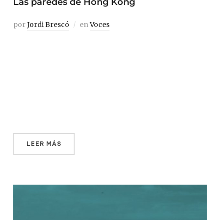
Las paredes de Hong Kong
por
Jordi Brescó
en
Voces
Kristopher Ho es un hongkonés atípico. Vive a
contracorriente en una ciudad que prioriza la eficiencia
y el rendimiento inmediato. A su ritmo, dibuja, crea y
sueña con una sociedad más abierta y comprometida
con el arte, en la que él y sus compañeros no deban
plantearse constantemente aquello de […]
LEER MÁS