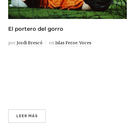
El portero del gorro
por
Jordi Brescó
en
Islas Feroe
,
Voces
Ser portero de fútbol no es fácil. Siempre expuesto a la
burla, al error definitivo; siempre solo, a ochenta,
noventa metros de los festejos de tus compañeros;
siempre tenso, atento a ese balón que busca hundirte y
que no sabes ni cuándo ni desde dónde vendrá. Ser
portero de fútbol […]
LEER MÁS