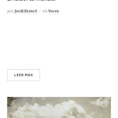
por
Jordi Brescó
en
Voces
Sean bienvenidos a la fiesta reservada con más
repercusión de todo el planeta. Olvídense de la noche de
los Oscars, de la boda de Harry y Meghan, de la toma de
posesión de Trump. No hay trascendencia comparable a
la del Mundial de Fútbol, la cita privada más seguida en
[…]
LEER MÁS