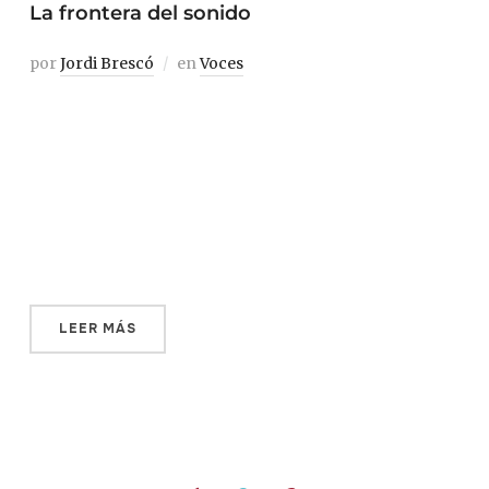
La frontera del sonido
por
Jordi Brescó
en
Voces
No recuerdo un embarque con tanto alboroto. No son ni
las nueve de la mañana y, encajado entre asientos
milimétricamente diseñados para optimizar al máximo
el espacio, asisto atónito a un concierto de gritos y
comentarios a todo volumen. Un chico con la barba
rasurada al detalle pregunta —brama— a […]
LEER MÁS