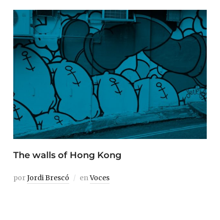
The walls of Hong Kong
por
Jordi Brescó
en
Voces
Signs, symbols and paintings spread all over an infinite
city: our take on Hong Kong graffiti.