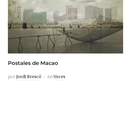
Postales de Macao
por
Jordi Brescó
en
Voces
En la librería Altaïr encontramos una reliquia en forma
de libro: Macao. Postales antiguas, de João Loureiro. 143
páginas repletas de fotografías antiguas de Macao,
desde finales del siglo XIX hasta 1965. La ciudad, desde
entonces, ha cambiado una barbaridad. Decidimos
escoger seis fotos representativas de la urbe,