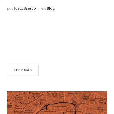
por
Jordi Brescó
en
Blog
Jens Martin Knudsen era un jugador fuera de lo
ordinario. Le tocó intentar minimizar las goleadas
encajadas por su selección nacional durante 20 años,
vistiendo un gorro de lana por los mejores estadios
europeos. Fue una figura clave en el desarrollo del fútbol
feroés, que vive su mejor momento. Aunque […]
LEER MÁS