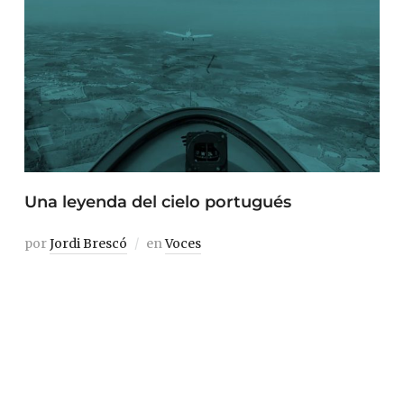
Una leyenda del cielo portugués
por
Jordi Brescó
en
Voces
Los matices del paisaje del Douro adquieren otra
dimensión al ser observados desde el aire. En
Mogadouro tuvimos la oportunidad de sobrevolar el
terreno en un planeador remolcado por la avioneta de
Camilo Miranda, el piloto más viejo de todo Portugal. A
sus 84 años, Camilo nos guió por el […]