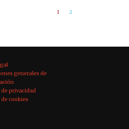
1
2
egal
ones generales de
ación
a de privacidad
a de cookies