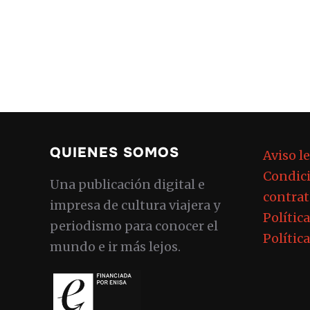
QUIENES SOMOS
Aviso l
Condici
Una publicación digital e
contrat
impresa de cultura viajera y
Polític
periodismo para conocer el
Polític
mundo e ir más lejos.