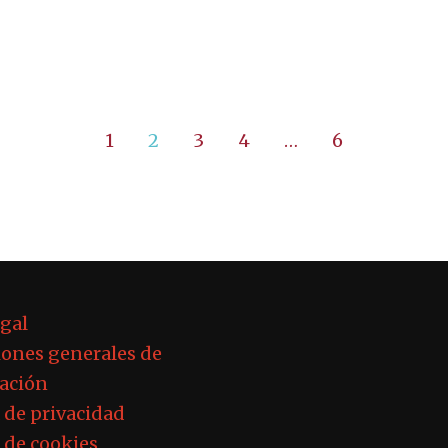
1
2
3
4
…
6
egal
ones generales de
ación
a de privacidad
a de cookies