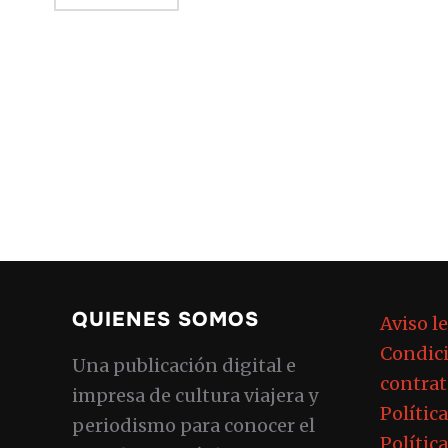
QUIENES SOMOS
Aviso l
Condici
Una publicación digital e
contrat
impresa de cultura viajera y
Polític
periodismo para conocer el
Polític