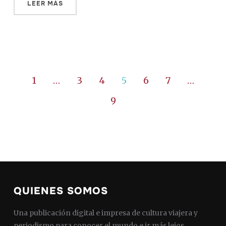
LEER MÁS
1
…
3
4
5
6
7
…
9
QUIENES SOMOS
Una publicación digital e impresa de cultura viajera y
periodismo para conocer el mundo e ir más lejos.